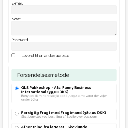
E-mail
Notat
Password
Leveret til en anden adresse
Forsendelsesmetode
GLS Pakkeshop - Afs: Funny Business
International
(39,00 DKK)
Benyttes til mindre spejle op til 70x90 samt varer der vejer
under 20kg
Forsigtig Fragt med Fragtmand
(380,00 DKK)
Skal benyttes ved bestilling af Spejle over 70x90cm
Afhentning fra lageret i Skovlunde