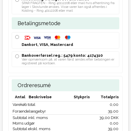
SPAR FRAGTEN - Ring 40112208 eller mail hvis afhentning fra
lager i Skovlunde ønskes. Visse varer kan også afhentes i
Kolding - Ring 40112208 eller mail
Betalingsmetode
Dankort, VISA, Mastercard
Bankoverførsel reg.: 5479 konto: 4174310
Vær opmærksom på, at varen først sendes efter betalingen er
registreret på kontoen.
Ordreresumé
Antal
Beskrivelse
Stykpris
Totalpris
Varekøb total
0,00
Forsendelsesgebyr
39,00
Subtotal inkl. moms
39,00 DKK
Moms udgør
0,00
Subtotal ekskl. moms
39,00