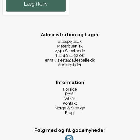
Læg i kurv
Administration og Lager
allespejle.dk
Meterbuen 15
2740 Skovlunde
Tlf.: 40 11 22 08
email: siesta@allespejle.dk
åbningstider
Information
Forside
Profil
Vilkår
Kontakt
Norge & Sverige
Fragt
Følg med og få gode nyheder