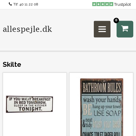
Tlf:
40 11 22 08
Trustpilot
0
Skilte