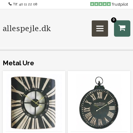
Tlf:
40 11 22 08
Trustpilot
0
Metal Ure