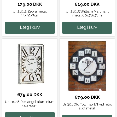
179,00 DKK
619,00 DKK
Ur 21012 Zebra metal
Ur 21015 William Marchant
44x49x7cm
metal 60x78x7cm
Læg i kurv
Læg i kurv
679,00 DKK
679,00 DKK
Ur 21028 Rektangel aluminium
Ur 301 Old Town sort/hvid retro
50x70cm
slidt metal