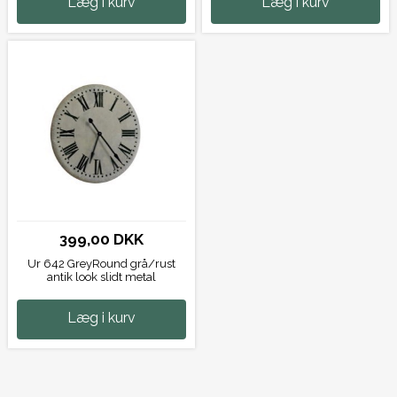
Læg i kurv
Læg i kurv
399,00 DKK
Ur 642 GreyRound grå/rust
antik look slidt metal
Læg i kurv