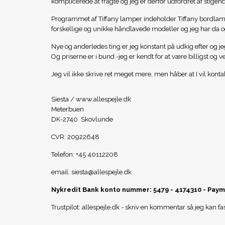
komplicerede at fragte og jeg er derfor udfordret af stigend
Programmet af Tiffany lamper indeholder Tiffany bordlam
forskellige og unikke håndlavede modeller og jeg har da ogs
Nye og anderledes ting er jeg konstant på udkig efter og j
Og priserne er i bund -jeg er kendt for at være billigst og v
Jeg vil ikke skrive ret meget mere, men håber at I vil kont
Siesta /
www.allespejle.dk
Meterbuen
DK-2740 Skovlunde
CVR: 20922648
Telefon: +45 40112208
email:
siesta@allespejle.dk
Nykredit Bank konto nummer: 5479 - 4174310 - Pay
Trustpilot: allespejle.dk - skriv en kommentar så jeg kan fa