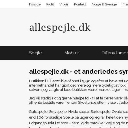
Forside
Profil
Vilkår
Kontakt
Norge & Sverige
Fra
Spejle
Møbler
Tiffany lamp
allespejle.dk - et anderledes syn
Butikken i Hillerød blev åbnet i 1998 og efter at have set
internethandel har gjort det mere og mere tydeligt at folk
selvom jeg valgte at lade butikken være mere et lager - må
Jeg vil stadig rigtig gerne hjælpe folk tii at få deres varer
afhente bestilte varer i enten Skovlunde eller i visse tilfæl
Guldspejle, Sølvspejle, Hvide spejle, Sorte spejle, Ovale 
end 200 forskellige Spejle på lager og jeg får hele tiden n
udgangspunkt i to spor - nemlig de barokke Spejle og de 