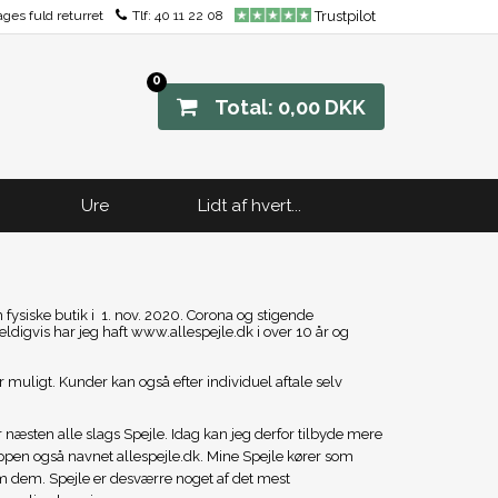
ages fuld returret
Tlf:
40 11 22 08
Trustpilot
0
Total: 0,00 DKK
Ure
Lidt af hvert...
fysiske butik i 1. nov. 2020. Corona og stigende
digvis har jeg haft www.allespejle.dk i over 10 år og
 er muligt. Kunder kan også efter individuel aftale selv
 næsten alle slags Spejle. Idag kan jeg derfor tilbyde mere
hoppen også navnet allespejle.dk. Mine Spejle kører som
m dem. Spejle er desværre noget af det mest