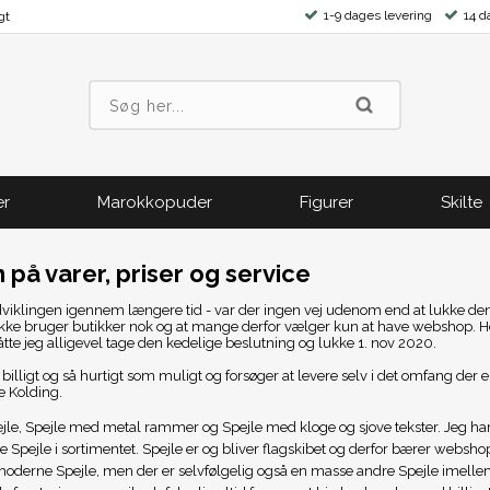
1-9 dages levering
14 d
gt
er
Marokkopuder
Figurer
Skilte
 på varer, priser og service
 udviklingen igennem længere tid - var der ingen vej udenom end at lukke den 
 ikke bruger butikker nok og at mange derfor vælger kun at have webshop. Hel
tte jeg alligevel tage den kedelige beslutning og lukke 1. nov 2020.
 så billigt og så hurtigt som muligt og forsøger at levere selv i det omfang der
de Kolding.
spejle, Spejle med metal rammer og Spejle med kloge og sjove tekster. Jeg har
ye Spejle i sortimentet. Spejle er og bliver flagskibet og derfor bærer webs
moderne Spejle, men der er selvfølgelig også en masse andre Spejle imelle