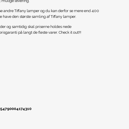
t mulige levering.
e andre Tiffany lamper og du kan derfor se mere end 400
ne have den største samling af Tiffany lamper.
eder og samtidig skal priserne holdes nede
isgaranti på langt de fleste varer. Check it out!!!
854790004174310