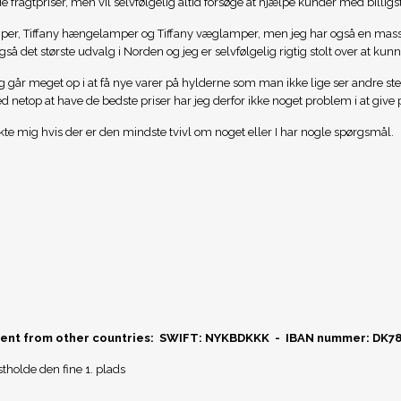
e fragtpriser, men vil selvfølgelig altid forsøge at hjælpe kunder med billigs
per, Tiffany hængelamper og Tiffany væglamper, men jeg har også en mass
å det største udvalg i Norden og jeg er selvfølgelig rigtig stolt over at kun
eg går meget op i at få nye varer på hylderne som man ikke lige ser andre st
ed netop at have de bedste priser har jeg derfor ikke noget problem i at give pr
akte mig hvis der er den mindste tvivl om noget eller I har nogle spørgsmål.
ment from other countries:
SWIFT: NYKBDKKK - IBAN nummer: DK7
stholde den fine 1. plads