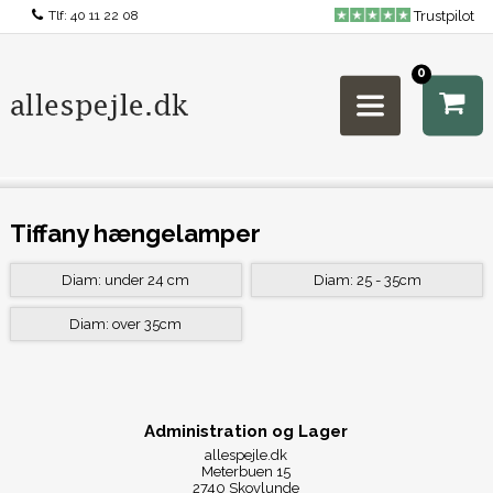
Tlf:
40 11 22 08
Trustpilot
0
Tiffany hængelamper
Diam: under 24 cm
Diam: 25 - 35cm
Diam: over 35cm
Administration og Lager
allespejle.dk
Meterbuen 15
2740 Skovlunde