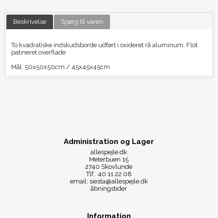
Beskrivelse
Spørg til varen
To kvadratiske indskudsborde udført i oxideret rå aluminum. Flot
patineret overflade
Mål: 50x50x50cm / 45x45x45cm
Administration og Lager
allespejle.dk
Meterbuen 15
2740 Skovlunde
Tlf.: 40 11 22 08
email: siesta@allespejle.dk
åbningstider
Information