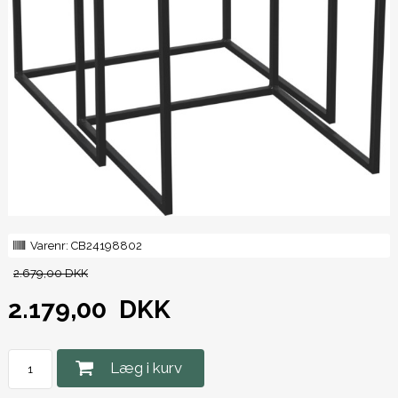
Varenr:
CB24198802
2.679,00 DKK
2.179,00
DKK
Læg i kurv