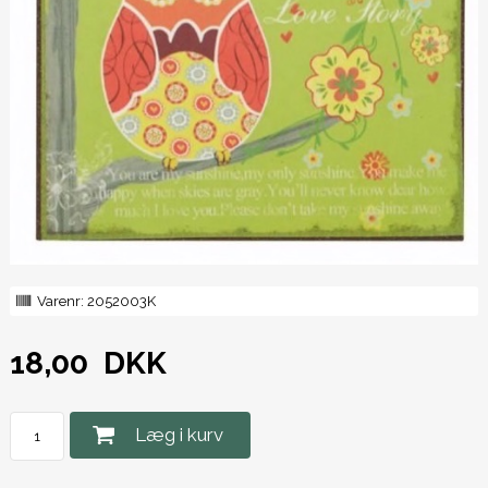
Varenr:
2052003K
18,00
DKK
Læg i kurv