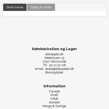
Beskrivelse
Spørg til varen
Administration og Lager
allespejle.dk
Meterbuen 15
2740 Skovlunde
Tlf.: 40 11 22 08
email: siesta@allespejle.dk
åbningstider
Information
Forside
Profil
Vilkår
Kontakt
Norge & Sverige