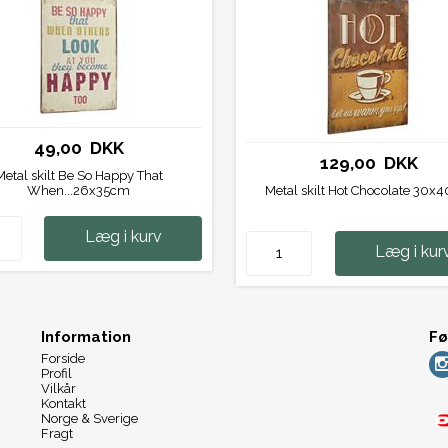
49,00 DKK
129,00 DKK
Metal skilt Be So Happy That
When...26x35cm
Metal skilt Hot Chocolate 30
Læg i kurv
Læg i kur
Information
Fø
Forside
Profil
Vilkår
Kontakt
Norge & Sverige
Fragt