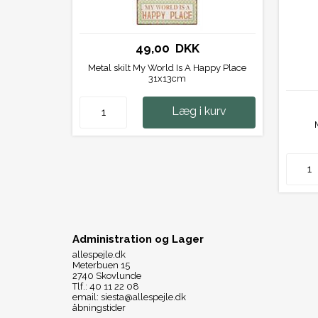
49,00 DKK
Metal skilt My World Is A Happy Place
31x13cm
Læg i kurv
Administration og Lager
allespejle.dk
Meterbuen 15
2740 Skovlunde
Tlf.: 40 11 22 08
email: siesta@allespejle.dk
åbningstider