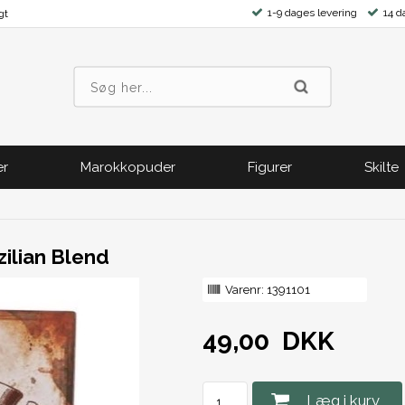
1-9 dages levering
14 d
gt
er
Marokkopuder
Figurer
Skilte
zilian Blend
Varenr:
1391101
49,00
DKK
Læg i kurv