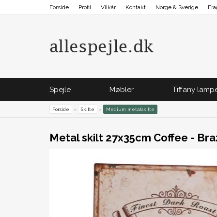
Forside
Profil
Vilkår
Kontakt
Norge & Sverige
Fra
Spejle
Møbler
Tiffany lamp
Forside
»
Skilte
»
Medium metalskilte
Metal skilt 27x35cm Coffee - Bra