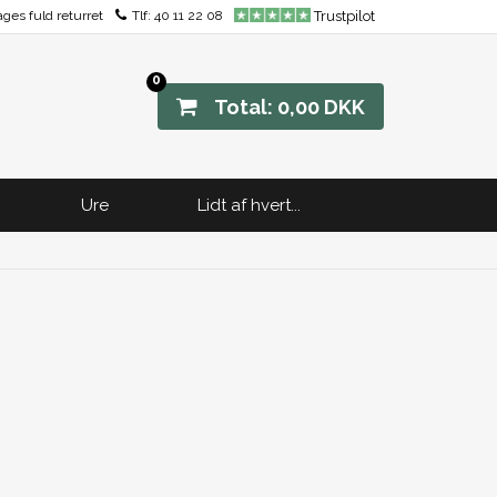
ages fuld returret
Tlf:
40 11 22 08
Trustpilot
0
Total: 0,00 DKK
Ure
Lidt af hvert...