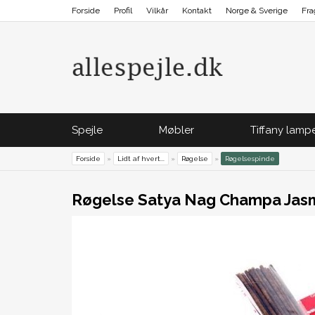
Forside
Profil
Vilkår
Kontakt
Norge & Sverige
Fra
Spejle
Møbler
Tiffany lamp
Forside
»
Lidt af hvert...
»
Røgelse
»
Røgelsespinde
Røgelse Satya Nag Champa Jas