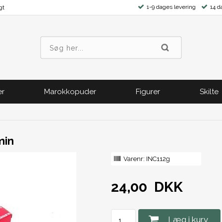
1-9 dages levering
14 d
gt
er
Marokkopuder
Figurer
Skilte
min
Varenr:
INC112g
24,00
DKK
Læg i kurv