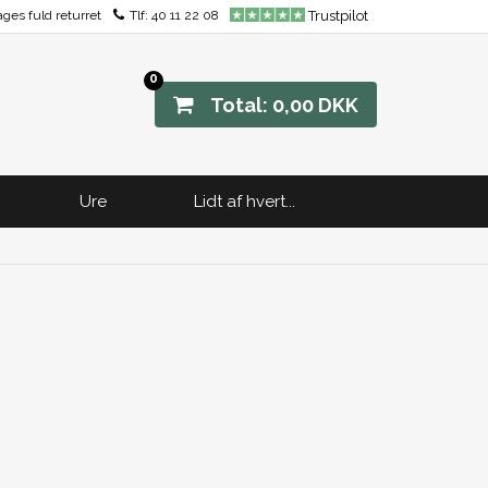
ages fuld returret
Tlf:
40 11 22 08
Trustpilot
0
Total: 0,00 DKK
Ure
Lidt af hvert...