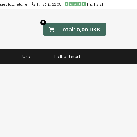
ages fuld returret
Tlf:
40 11 22 08
Trustpilot
0
Total: 0,00 DKK
Ure
Lidt af hvert...