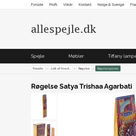
Forside
Profil
Vilkår
Kontakt
Norge & Sverige
Fra
Spejle
Møbler
Tiffany lamp
Forside
»
Lidt af hvert...
»
Røgelse
»
Røgelsespinde
Røgelse Satya Trishaa Agarbati