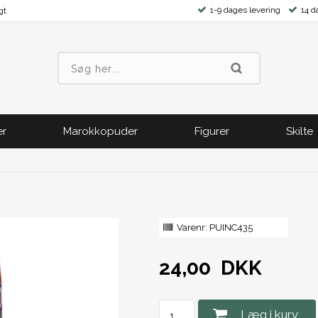
1-9 dages levering
14 d
gt
er
Marokkopuder
Figurer
Skilte
Varenr:
PUINC435
24,00
DKK
Læg i kurv