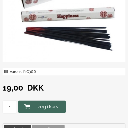
Varenr:
INC366
19,00
DKK
Læg i kurv