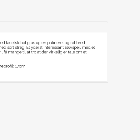
d facetslebet glas og en patineret og ret bred
 sort streg. Et yderst interessant sølvspejl med et
il få mange til at tro at der virkelig er tale om et
profil: 17cm