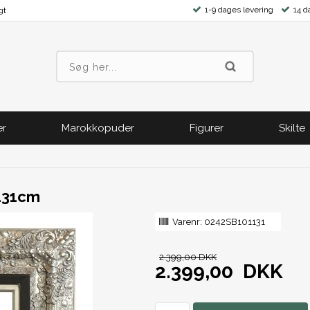
1-9 dages levering
14 d
gt
er
Marokkopuder
Figurer
Skilte
x131cm
Varenr:
0242SB101131
2.399,00 DKK
2.399,00
DKK