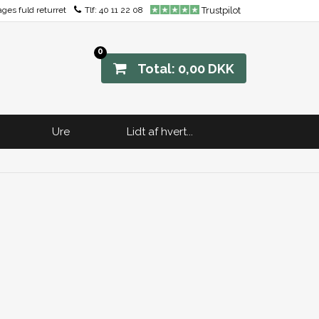
ages fuld returret
Tlf:
40 11 22 08
Trustpilot
0
Total: 0,00 DKK
Ure
Lidt af hvert...