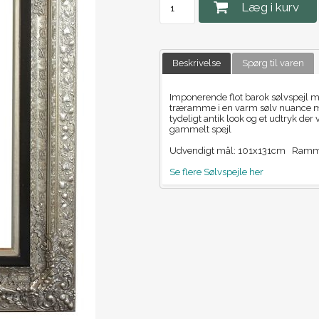
Læg i kurv
Beskrivelse
Spørg til varen
Imponerende flot barok sølvspejl me
træramme i en varm sølv nuance med
tydeligt antik look og et udtryk der v
gammelt spejl
Udvendigt mål: 101x131cm Ramme
Se flere Sølvspejle her