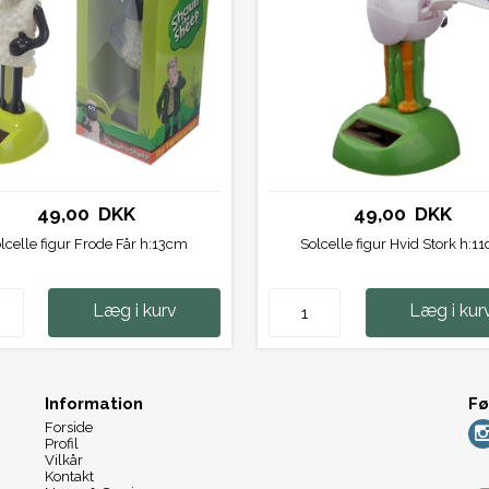
49,00 DKK
49,00 DKK
lcelle figur Frode Får h:13cm
Solcelle figur Hvid Stork h:1
Læg i kurv
Læg i kur
Information
Fø
Forside
Profil
Vilkår
Kontakt