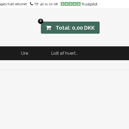
ages fuld returret
Tlf:
40 11 22 08
Trustpilot
0
Total: 0,00 DKK
Ure
Lidt af hvert...