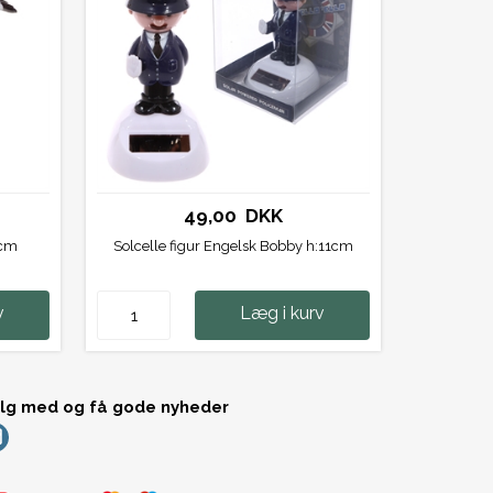
49,00 DKK
1cm
Solcelle figur Engelsk Bobby h:11cm
v
Læg i kurv
lg med og få gode nyheder