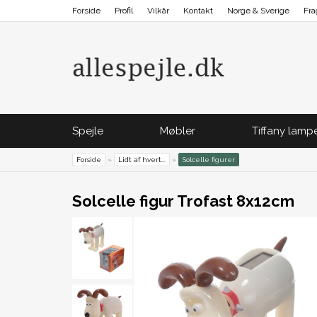
Forside
Profil
Vilkår
Kontakt
Norge & Sverige
Fra
Spejle
Møbler
Tiffany lamp
Forside
»
Lidt af hvert...
»
Solcelle figurer
Solcelle figur Trofast 8x12cm