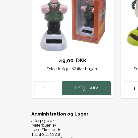
49,00 DKK
Solcelle figur Walter h:13cm
So
Læg i kurv
Administration og Lager
allespejle.dk
Meterbuen 15
2740 Skovlunde
Tlf.: 40 11 22 08