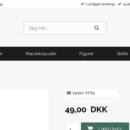
1-9 dages levering
14 d
gt
er
Marokkopuder
Figurer
Skilte
Varenr:
FF85
49,00
DKK
Læg i kurv