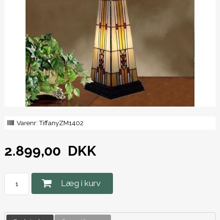
Varenr:
TiffanyZM1402
2.899,00
DKK
Læg i kurv