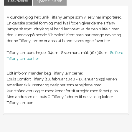
Beskrivelse
Spørg til varen
Vidunderlig og helt unik Tiffany lampe som vi selv har importeret.
En ganske speciel form og med lys i foden giver denne Tiffany
lampe sit eget udtryk og vi har tilladt os at kalde den "Eiffel", men
den kunne også hedde "Chrysler". Kært barn har mange navne og
denne Tiffany lampe er absolut blandt vores egne favoritter
Tiffany lampens højde: 64cm Skærmens mål: 36x36cm
Se flere
Tiffany lamper her
Lidt info om manden bag Tiffany lamperne:
Louis Comfort Tiffany (18. februar 1848 - 17. januar 1933) var en
amerikansk kunstner og designer som arbejdede med
kunsthåndværk og er mest kendt for sit arbejde med farvet glas.
Med andre ord er Louis C. Tiffany faderen til det vi idag kalder
Tiffany lampen